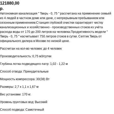
121880,00
р.
Автономная канализация " Тверь - 0, 75 " рассчитана на применение семьей
из 4 людей в частном доме или даче, с непрерывным пребыванием или
сезонным применением.Станция глубокой очистки гарантирует чистку
канализационных и хозяйственно - производственных стоков из учёта
расхода воды от 170 до 200 литров на человека.Продуктивность модели "
Тверь - 0, 75 " насчитывает 750 литров стоков в сутки. Септик Тверь от
официального дилера в Москве по низкой цене.
Рассчитан на кол-во человек: до 4 человек
Производительность: 0,75 м3/сутки
Глубина лотка подводящего патр: 1,02 - 1,22 м
Способ отвода: Принудительные
Мощность компрессора: 30(38) Вт
Размеры: 2,7 х 1,1 х 1,67 м
Вес установки: 170 кг.
Уровень грунтовых вод: Высокий
Способ подвода: Самотечный