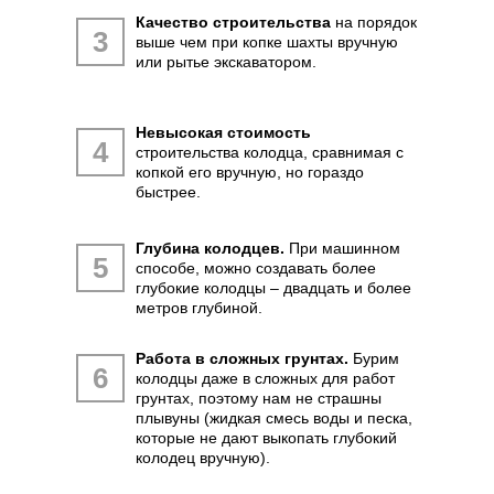
Качество строительства
на порядок
3
выше чем при копке шахты вручную
или рытье экскаватором.
Невысокая стоимость
4
строительства колодца, сравнимая с
копкой его вручную, но гораздо
быстрее.
Глубина колодцев.
При машинном
5
способе, можно создавать более
глубокие колодцы – двадцать и более
метров глубиной.
Работа в сложных грунтах.
Бурим
6
колодцы даже в сложных для работ
грунтах, поэтому нам не страшны
плывуны (жидкая смесь воды и песка,
которые не дают выкопать глубокий
колодец вручную).